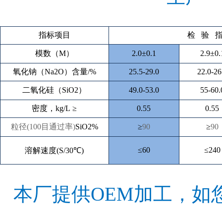
指标项目
检
验
模数（
M
）
2.0±0.1
2.9±0.
氧化钠（
Na2O
）含量
/%
25.5-29.0
22.0-26
二氧化硅（
SiO2
）
49.0-53.0
55-60.
密度，
kg/L ≥
0.55
0.55
粒径
(100
目通过率
)
SiO2%
≥
90
≥
90
≤60
≤240
溶解速度
(S/30
℃
)
本厂提供
OEM
加工，如